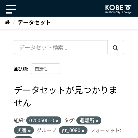
ス
キ
ッ
データセット
プ
し
て
内
容
へ
並び順
データセットが見つかりま
せん
組織:
020050010
タグ:
避難所
災害
グループ:
gr_0080
フォーマット: