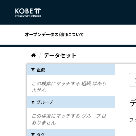
ス
キ
ッ
プ
し
オープンデータの利用について
て
内
容
データセット
へ
組織
この検索にマッチする 組織 はあり
ません
グループ
この検索にマッチする グループ は
フ
ありません
タグ