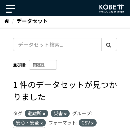
ス
キ
ッ
データセット
プ
し
て
内
容
へ
並び順
1 件のデータセットが見つか
りました
タグ:
避難所
災害
グループ:
安心・安全
フォーマット:
CSV