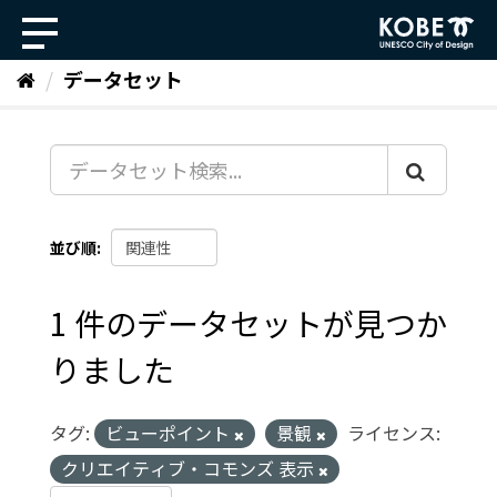
ス
キ
ッ
データセット
プ
し
て
内
容
へ
並び順
1 件のデータセットが見つか
りました
タグ:
ビューポイント
景観
ライセンス:
クリエイティブ・コモンズ 表示