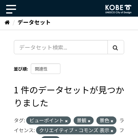
ス
キ
ッ
データセット
プ
し
て
内
容
へ
並び順
1 件のデータセットが見つか
りました
タグ:
ビューポイント
景観
景色
ラ
イセンス:
クリエイティブ・コモンズ 表示
フ