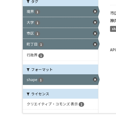
タグ
境界
1
市
神
大字
1
sh
市区
1
町丁目
1
A
行政界
1
フォーマット
shape
1
ライセンス
クリエイティブ・コモンズ 表示
1