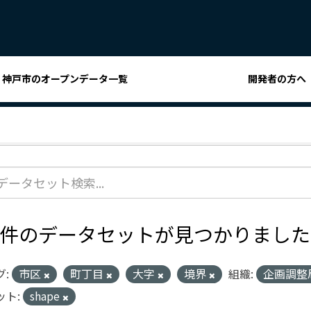
神戸市のオープンデータ一覧
開発者の方へ
1 件のデータセットが見つかりました
グ:
市区
町丁目
大字
境界
組織:
企画調整
ット:
shape