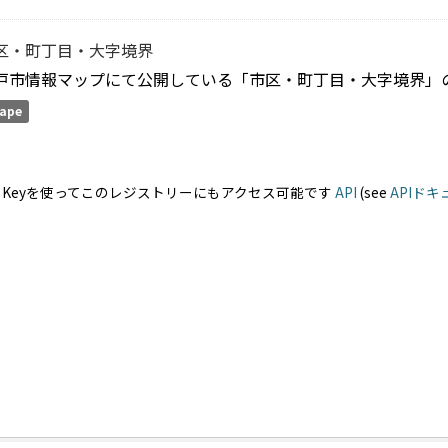
区・町丁目・大字境界
戸市情報マップにて公開している「市区・町丁目・大字境界」の
ape
PI Keyを使ってこのレジストリーにもアクセス可能です
API
(see
APIド