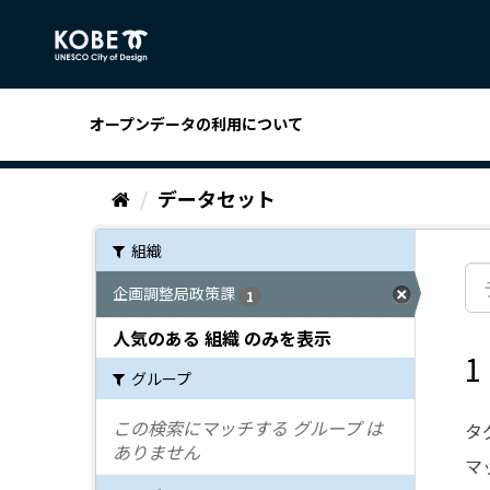
ス
キ
ッ
プ
し
オープンデータの利用について
て
内
容
データセット
へ
組織
企画調整局政策課
1
人気のある 組織 のみを表示
グループ
この検索にマッチする グループ は
タ
ありません
マ