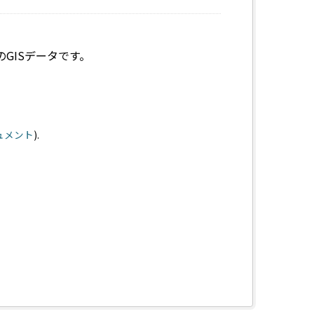
GISデータです。
キュメント
).