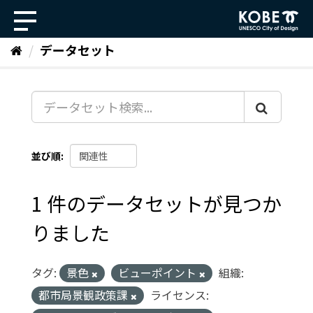
ス
キ
ッ
データセット
プ
し
て
内
容
へ
並び順
1 件のデータセットが見つか
りました
タグ:
景色
ビューポイント
組織:
都市局景観政策課
ライセンス: