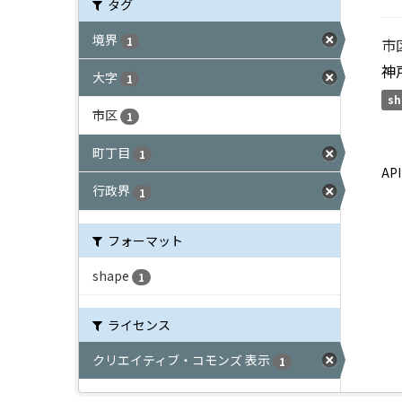
タグ
境界
1
市
神
大字
1
sh
市区
1
町丁目
1
A
行政界
1
フォーマット
shape
1
ライセンス
クリエイティブ・コモンズ 表示
1