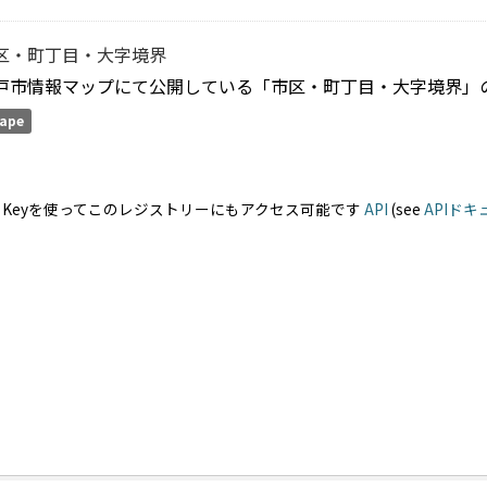
区・町丁目・大字境界
戸市情報マップにて公開している「市区・町丁目・大字境界」の
ape
PI Keyを使ってこのレジストリーにもアクセス可能です
API
(see
APIド