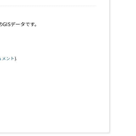
GISデータです。
キュメント
).