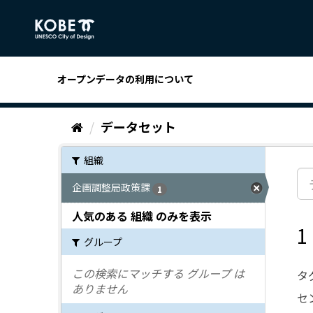
ス
キ
ッ
プ
し
オープンデータの利用について
て
内
容
データセット
へ
組織
企画調整局政策課
1
人気のある 組織 のみを表示
グループ
この検索にマッチする グループ は
タ
ありません
セ