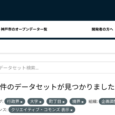
神戸市のオープンデータ一覧
開発者の方へ
1 件のデータセットが見つかりました
グ:
行政界
大字
町丁目
境界
組織:
企画調
ンス:
クリエイティブ・コモンズ 表示