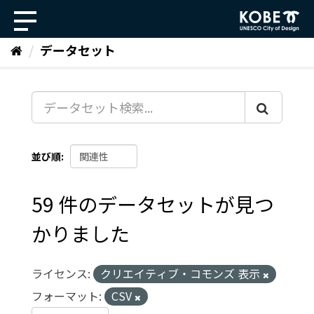
ス
キ
ッ
データセット
プ
し
て
内
容
へ
並び順
59 件のデータセットが見つ
かりました
ライセンス:
クリエイティブ・コモンズ 表示
フォーマット:
CSV