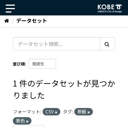
ス
キ
ッ
データセット
プ
し
て
内
容
へ
並び順
1 件のデータセットが見つか
りました
フォーマット:
CSV
タグ:
景観
景色