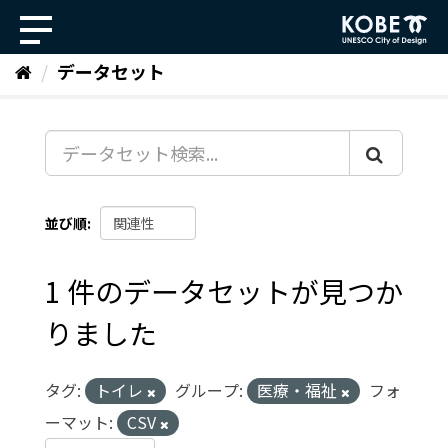
ス
キ
ッ
データセット
プ
し
て
内
容
へ
並び順
1 件のデータセットが見つか
りました
タグ:
トイレ
グループ:
医療・福祉
フォ
ーマット:
CSV