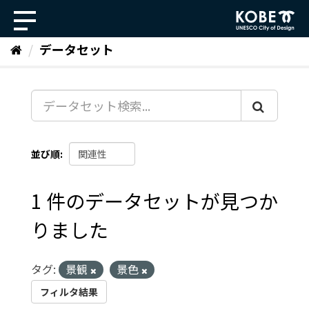
ス
キ
ッ
データセット
プ
し
て
内
容
へ
並び順
1 件のデータセットが見つか
りました
タグ:
景観
景色
フィルタ結果