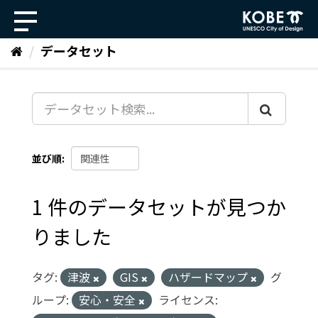
ス
キ
ッ
データセット
プ
し
て
内
容
へ
並び順
1 件のデータセットが見つか
りました
タグ:
津波
GIS
ハザードマップ
グ
ループ:
安心・安全
ライセンス: