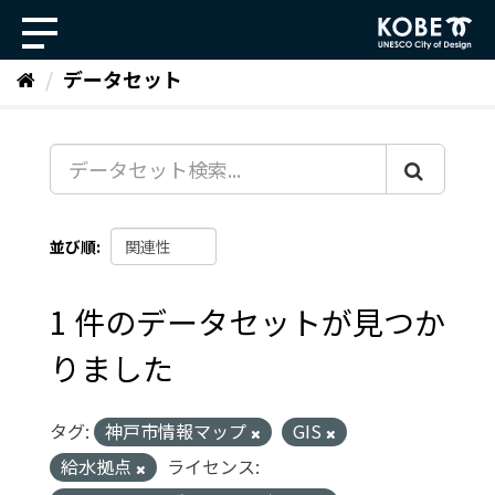
ス
キ
ッ
データセット
プ
し
て
内
容
へ
並び順
1 件のデータセットが見つか
りました
タグ:
神戸市情報マップ
GIS
給水拠点
ライセンス: