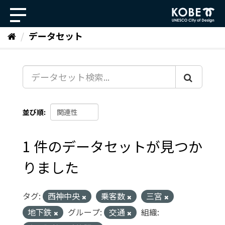
ス
キ
ッ
データセット
プ
し
て
内
容
へ
並び順
1 件のデータセットが見つか
りました
タグ:
西神中央
乗客数
三宮
地下鉄
グループ:
交通
組織: