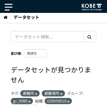
ス
キ
ッ
データセット
プ
し
て
内
容
へ
並び順
データセットが見つかりま
せん
タグ:
避難所
避難場所
グループ:
gr_0080
組織:
020050010