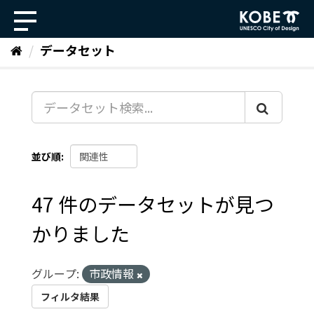
ス
キ
ッ
データセット
プ
し
て
内
容
へ
並び順
47 件のデータセットが見つ
かりました
グループ:
市政情報
フィルタ結果