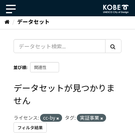
ス
キ
ッ
データセット
プ
し
て
内
容
へ
並び順
データセットが見つかりま
せん
ライセンス:
cc-by
タグ:
実証事業
フィルタ結果