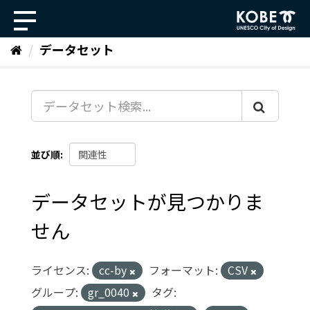
ス
キ
ッ
データセット
プ
し
て
内
容
へ
並び順
データセットが見つかりま
せん
ライセンス:
cc-by
フォーマット:
CSV
グループ:
gr_0040
タグ: