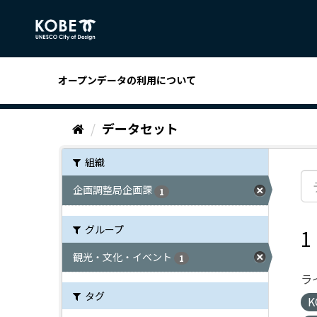
ス
キ
ッ
プ
し
オープンデータの利用について
て
内
容
データセット
へ
組織
企画調整局企画課
1
グループ
観光・文化・イベント
1
ラ
タグ
K