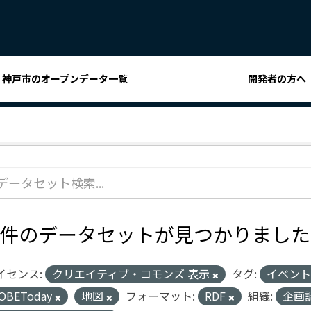
神戸市のオープンデータ一覧
開発者の方へ
1 件のデータセットが見つかりました
イセンス:
クリエイティブ・コモンズ 表示
タグ:
イベン
OBEToday
地図
フォーマット:
RDF
組織:
企画