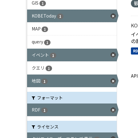
GIS
1
KOBEToday
1
KO
MAP
1
イ
の
query
1
RD
イベント
1
クエリ
1
A
地図
1
フォーマット
RDF
1
ライセンス