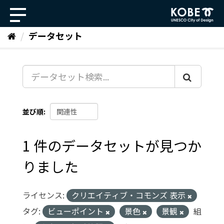
ス
キ
ッ
データセット
プ
し
て
内
容
へ
並び順
1 件のデータセットが見つか
りました
ライセンス:
クリエイティブ・コモンズ 表示
タグ:
ビューポイント
景色
景観
組