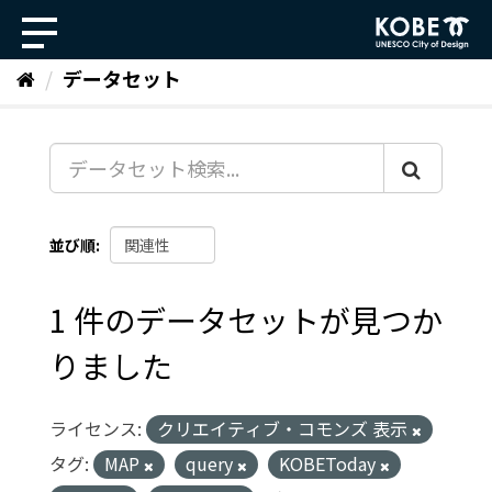
ス
キ
ッ
データセット
プ
し
て
内
容
へ
並び順
1 件のデータセットが見つか
りました
ライセンス:
クリエイティブ・コモンズ 表示
タグ:
MAP
query
KOBEToday