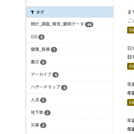
ま
タグ
こ
統計_調査_報告_観測データ
44
CS
GIS
9
日
健康_医療
7
日
震災
5
CS
アーカイブ
4
年
ハザードマップ
4
年
人流
3
CS
地下鉄
3
年
災害
3
年