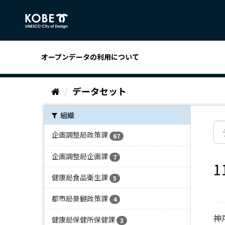
ス
キ
ッ
プ
し
オープンデータの利用について
て
内
容
データセット
へ
組織
企画調整局政策課
67
企画調整局企画課
7
健康局食品衛生課
5
都市局景観政策課
4
神
健康局保健所保健課
3