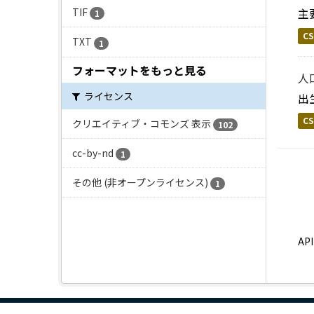
TIF
主
1
CS
TXT
1
フォーマットをもっと見る
人
ライセンス
出
CS
クリエイティブ・コモンズ 表示
102
cc-by-nd
1
その他 (非オープンライセンス)
1
A