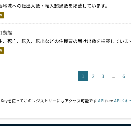
要地域への転出入数・転入超過数を掲載しています。
V
口動態
生、死亡、転入、転出などの住民票の届け出数を掲載していま
V
1
2
3
...
6
PI Keyを使ってこのレジストリーにもアクセス可能です
API
(see
APIド