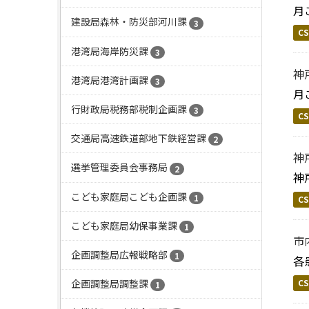
月
建設局森林・防災部河川課
3
CS
港湾局海岸防災課
3
神
港湾局港湾計画課
3
月
行財政局税務部税制企画課
3
CS
交通局高速鉄道部地下鉄経営課
2
神
選挙管理委員会事務局
2
神
こども家庭局こども企画課
1
CS
こども家庭局幼保事業課
1
市
企画調整局広報戦略部
1
各
企画調整局調整課
CS
1