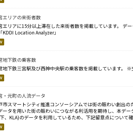
宮エリアの来街者数
宮エリアに15分以上滞在した来街者数を掲載しています。 デー
KDDI Location Analyzer」
V
営地下鉄の乗客数
営地下鉄三宮駅及び西神中央駅の乗客数を掲載しています。 ※
V
宮・元町の人流データ
戸市スマートシティ推進コンソーシアムでは街の賑わい創出のた
データを用いた街の賑わいにつながる利活用を期待し、本データを公開します
以下、KLA)のデータを利用しているため、下記留意点について確認
V