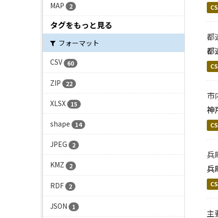
MAP
2
CS
タグをもっと見る
都
フォーマット
都
CSV
60
CS
ZIP
22
市
XLSX
15
神
shape
14
CS
JPEG
2
兵
KMZ
2
兵
CS
RDF
2
JSON
1
主