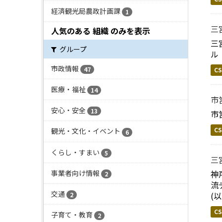
経済観光局農政計画課
1
三
人気のある 組織 のみを表示
三
グループ
ル「
市政情報
47
CS
医療・福祉
14
市
安心・安全
13
市
CS
観光・文化・イベント
6
くらし・すまい
5
三
事業者向け情報
神
2
流
交通
(
2
CS
子育て・教育
2