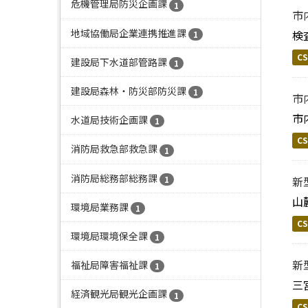
危機管理局防災企画課
1
市
地域協働局企業連携推進課
検
1
CS
建設局下水道部管路課
1
建設局森林・防災部防災課
1
市
市
水道局技術企画課
1
CS
消防局救急部救急課
1
消防局総務部総務課
1
新
山
環境局業務課
1
CS
環境局環境保全課
1
新
福祉局障害福祉課
1
三
経済観光局観光企画課
1
CS