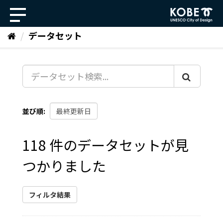
ス
キ
ッ
データセット
プ
し
て
内
容
へ
並び順
118 件のデータセットが見
つかりました
フィルタ結果