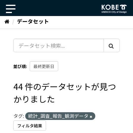
ス
キ
ッ
データセット
プ
し
て
内
容
へ
並び順
44 件のデータセットが見つ
かりました
タグ:
統計_調査_報告_観測データ
フィルタ結果