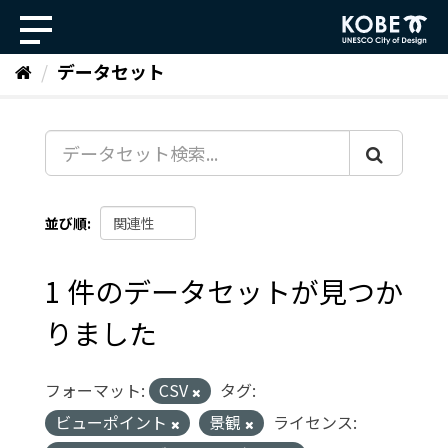
ス
キ
ッ
データセット
プ
し
て
内
容
へ
並び順
1 件のデータセットが見つか
りました
フォーマット:
CSV
タグ:
ビューポイント
景観
ライセンス: