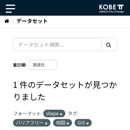
ス
キ
ッ
データセット
プ
し
て
内
容
へ
並び順
1 件のデータセットが見つか
りました
フォーマット:
shape
タグ:
バリアフリー
地図
GIS