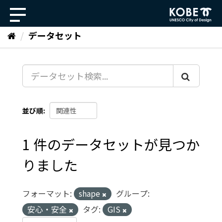
ス
キ
ッ
データセット
プ
し
て
内
容
へ
並び順
1 件のデータセットが見つか
りました
フォーマット:
shape
グループ:
安心・安全
タグ:
GIS