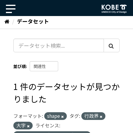
ス
キ
ッ
データセット
プ
し
て
内
容
へ
並び順
1 件のデータセットが見つか
りました
フォーマット:
shape
タグ:
行政界
大字
ライセンス: