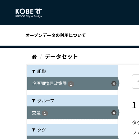
ス
キ
ッ
プ
し
オープンデータの利用について
て
内
容
データセット
へ
組織
企画調整局政策課
1
グループ
交通
1
タ
タグ
フ