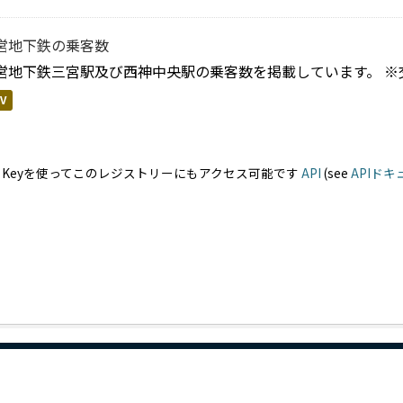
営地下鉄の乗客数
営地下鉄三宮駅及び西神中央駅の乗客数を掲載しています。 ※
V
PI Keyを使ってこのレジストリーにもアクセス可能です
API
(see
APIド