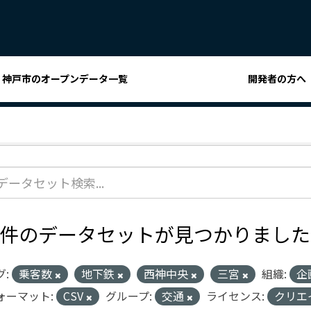
神戸市のオープンデータ一覧
開発者の方へ
1 件のデータセットが見つかりました
グ:
乗客数
地下鉄
西神中央
三宮
組織:
企
ォーマット:
CSV
グループ:
交通
ライセンス:
クリエ