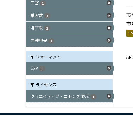
三宮
1
市
乗客数
1
市
地下鉄
1
CS
西神中央
1
フォーマット
A
CSV
1
ライセンス
クリエイティブ・コモンズ 表示
1