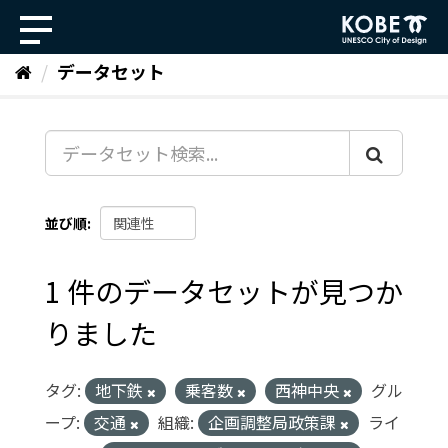
ス
キ
ッ
データセット
プ
し
て
内
容
へ
並び順
1 件のデータセットが見つか
りました
タグ:
地下鉄
乗客数
西神中央
グル
ープ:
交通
組織:
企画調整局政策課
ライ