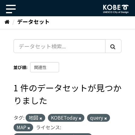
ス
キ
ッ
データセット
プ
し
て
内
容
へ
並び順
1 件のデータセットが見つか
りました
タグ:
地図
KOBEToday
query
MAP
ライセンス: