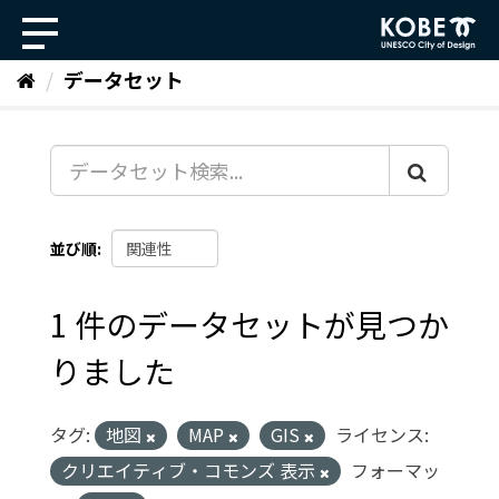
ス
キ
ッ
データセット
プ
し
て
内
容
へ
並び順
1 件のデータセットが見つか
りました
タグ:
地図
MAP
GIS
ライセンス:
クリエイティブ・コモンズ 表示
フォーマッ