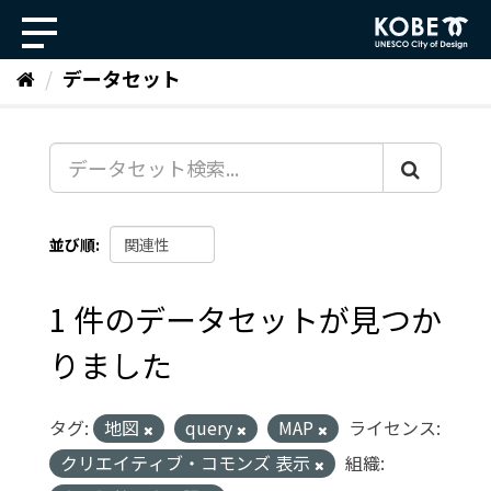
ス
キ
ッ
データセット
プ
し
て
内
容
へ
並び順
1 件のデータセットが見つか
りました
タグ:
地図
query
MAP
ライセンス:
クリエイティブ・コモンズ 表示
組織: