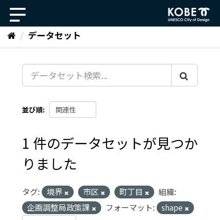
ス
キ
ッ
データセット
プ
し
て
内
容
へ
並び順
1 件のデータセットが見つか
りました
タグ:
境界
市区
町丁目
組織:
企画調整局政策課
フォーマット:
shape