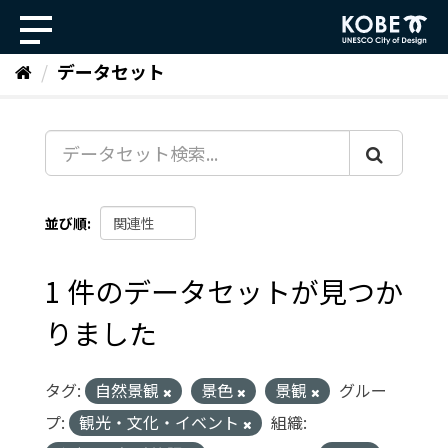
ス
キ
ッ
データセット
プ
し
て
内
容
へ
並び順
1 件のデータセットが見つか
りました
タグ:
自然景観
景色
景観
グルー
プ:
観光・文化・イベント
組織: