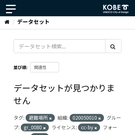
ス
キ
ッ
データセット
プ
し
て
内
容
へ
並び順
データセットが見つかりま
せん
タグ:
避難場所
組織:
020050010
グルー
プ:
gr_0080
ライセンス:
cc-by
フォー