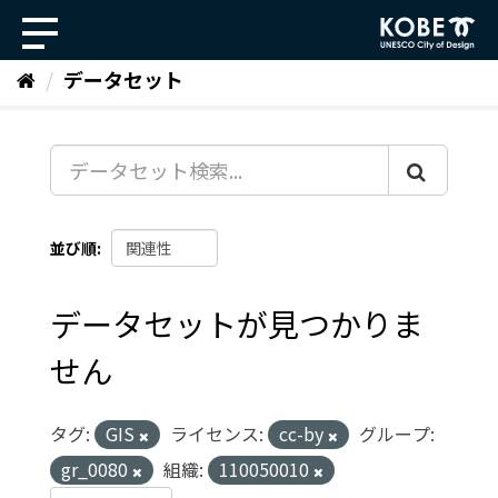
ス
キ
ッ
データセット
プ
し
て
内
容
へ
並び順
データセットが見つかりま
せん
タグ:
GIS
ライセンス:
cc-by
グループ:
gr_0080
組織:
110050010