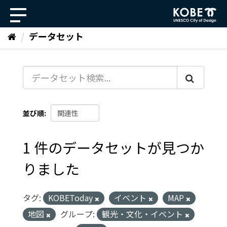
ス
キ
ッ
データセット
プ
し
て
内
容
へ
並び順
1 件のデータセットが見つか
りました
タグ:
KOBEToday
イベント
MAP
地図
グループ:
観光・文化・イベント