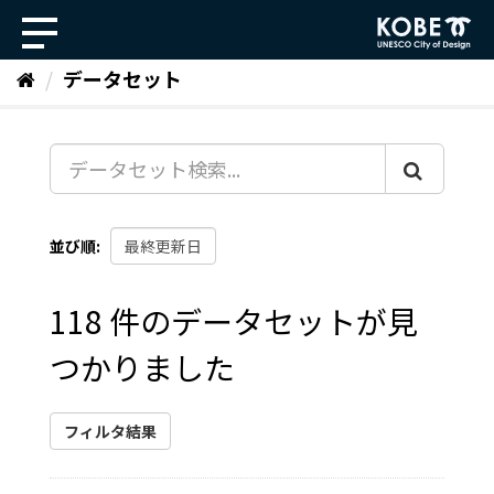
ス
キ
ッ
データセット
プ
し
て
内
容
へ
並び順
118 件のデータセットが見
つかりました
フィルタ結果