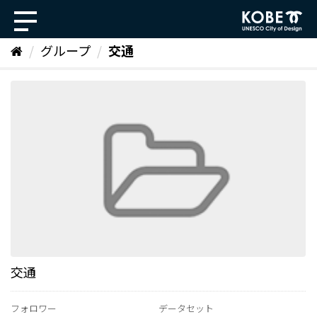
ス
キ
ッ
グループ
交通
プ
し
て
内
容
へ
交通
フォロワー
データセット