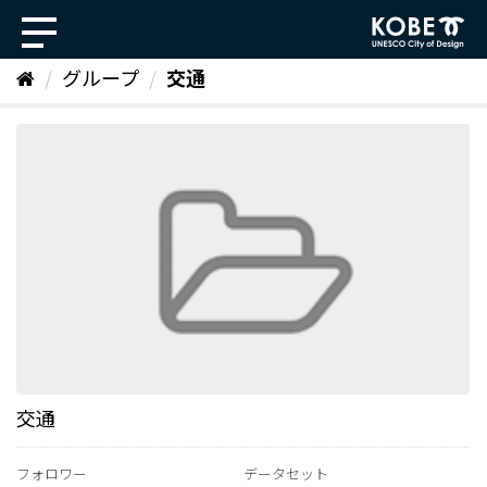
ス
キ
ッ
グループ
交通
プ
し
て
内
容
へ
交通
フォロワー
データセット