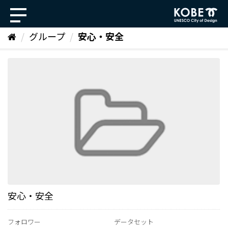
ス
キ
ッ
グループ
安心・安全
プ
し
て
内
容
へ
安心・安全
フォロワー
データセット