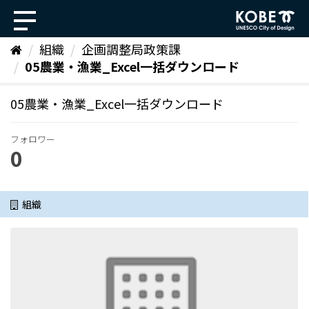
ス
キ
ッ
組織
企画調整局政策課
プ
05農業・漁業_Excel一括ダウンロード
し
て
内
05農業・漁業_Excel一括ダウンロード
容
へ
フォロワー
0
組織