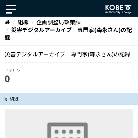
ス
キ
ッ
組織
企画調整局政策課
プ
災害デジタルアーカイブ 専門家(森永さん)の記
し
て
録
内
容
災害デジタルアーカイブ 専門家(森永さん)の記録
へ
フォロワー
0
組織