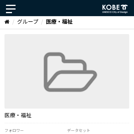
ス
キ
ッ
グループ
医療・福祉
プ
し
て
内
容
へ
医療・福祉
フォロワー
データセット