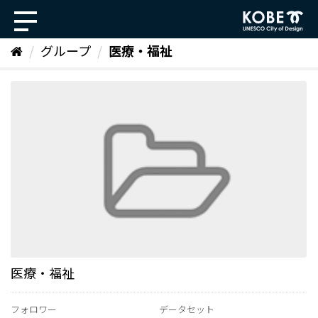
ス
キ
ッ
グループ
医療・福祉
プ
し
て
内
容
へ
医療・福祉
フォロワー
データセット