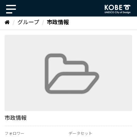
ス
キ
ッ
グループ
市政情報
プ
し
て
内
容
へ
市政情報
フォロワー
データセット