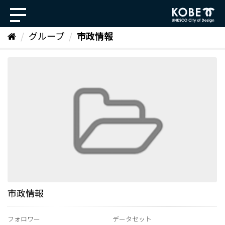
ス
キ
ッ
グループ
市政情報
プ
し
て
内
容
へ
市政情報
フォロワー
データセット